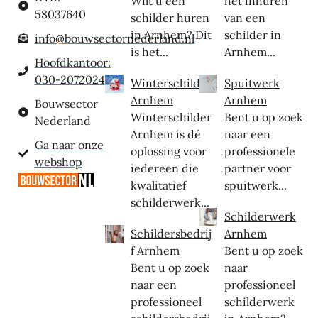
Wilt u een
het inhuren
58037640
schilder huren
van een
in Arnhem? Dit
schilder in
info@bouwsectornederland.nl
is het...
Arnhem...
Hoofdkantoor:
030-2072024
Winterschilder
Spuitwerk
Arnhem
Arnhem
Bouwsector
Winterschilder
Bent u op zoek
Nederland
Arnhem is dé
naar een
Ga naar onze
oplossing voor
professionele
webshop
iedereen die
partner voor
kwalitatief
spuitwerk...
schilderwerk...
Schilderwerk
Schildersbedrij
Arnhem
f Arnhem
Bent u op zoek
Bent u op zoek
naar
naar een
professioneel
professioneel
schilderwerk