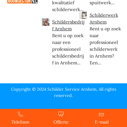
kwalitatief
spuitwerk...
schilderwerk...
Schilderwerk
Schildersbedrij
Arnhem
f Arnhem
Bent u op zoek
Bent u op zoek
naar
naar een
professioneel
professioneel
schilderwerk
schildersbedrij
in Arnhem?
f in Arnhem...
Een...
Copyright © 2024 Schilder Service Arnhem, All rights
reserved.
Telefoon
Offerte
E-mail