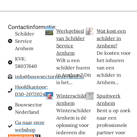
Contactinformatie:
Werkgebied
Wat kost een
Schilder
van Schilder
schilder in
Service
Service
Arnhem?
Arnhem
Arnhem
De kosten voor
KVK:
Wilt u een
het inhuren
58037640
schilder huren
van een
in Arnhem? Dit
schilder in
info@bouwsectornederland.nl
is het...
Arnhem...
Hoofdkantoor:
030-2072024
Winterschilder
Spuitwerk
Arnhem
Arnhem
Bouwsector
Winterschilder
Bent u op zoek
Nederland
Arnhem is dé
naar een
Ga naar onze
oplossing voor
professionele
webshop
iedereen die
partner voor