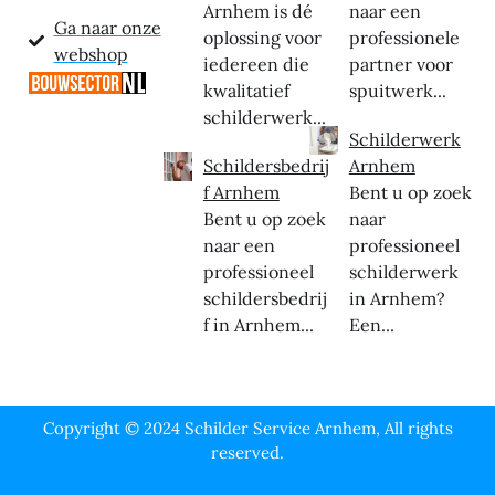
Arnhem is dé
naar een
Ga naar onze
oplossing voor
professionele
webshop
iedereen die
partner voor
kwalitatief
spuitwerk...
schilderwerk...
Schilderwerk
Schildersbedrij
Arnhem
f Arnhem
Bent u op zoek
Bent u op zoek
naar
naar een
professioneel
professioneel
schilderwerk
schildersbedrij
in Arnhem?
f in Arnhem...
Een...
Copyright © 2024 Schilder Service Arnhem, All rights
reserved.