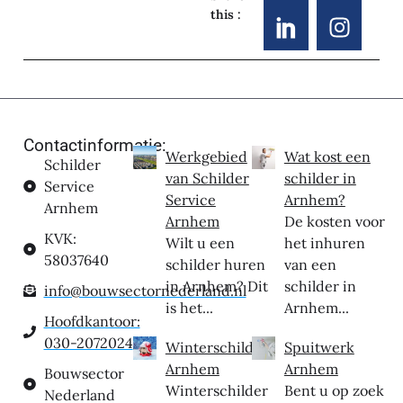
this :
Contactinformatie:
Werkgebied
Wat kost een
Schilder
van Schilder
schilder in
Service
Service
Arnhem?
Arnhem
Arnhem
De kosten voor
KVK:
Wilt u een
het inhuren
58037640
schilder huren
van een
in Arnhem? Dit
schilder in
info@bouwsectornederland.nl
is het...
Arnhem...
Hoofdkantoor:
030-2072024
Winterschilder
Spuitwerk
Arnhem
Arnhem
Bouwsector
Winterschilder
Bent u op zoek
Nederland