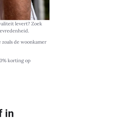
liteit levert? Zoek
tevredenheid.
te zoals de woonkamer
10% korting op
 in