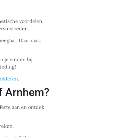
hetische voordelen,
ersinvloeden.
meegaat. Daarnaast
n je vinden bij
ieding!
hilderen
.
jf Arnhem?
ferte aan en ontdek
reken.