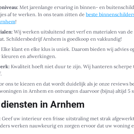
pniveau:
Met jarenlange ervaring in binnen- en buitenschil
tjes af te werken. In ons team zitten de
beste binnenschilder
 Arnhem
!
alen:
Wij werken uitsluitend met verf en materialen van de 
aat. Schildersbedrijf Arnhem is goedkoop en vakkundig!
Elke klant en elke klus is uniek. Daarom bieden wij advies 
 kleuren en afwerkingen.
erk:
Kwaliteit hoeft niet duur te zijn. Wij hanteren scherpe
.
r ons te kiezen en dat wordt duidelijk als je onze reviews bek
oningen in Arnhem en ontvangen daarvoor (bijna) altijd 5 s
 diensten in Arnhem
:
Geef uw interieur een frisse uitstraling met strak afgewer
lders werken nauwkeurig en zorgen ervoor dat uw woning e