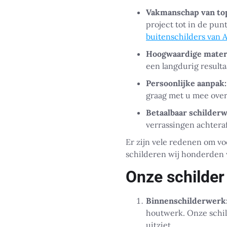
Vakmanschap van to
project tot in de pun
buitenschilders van
Hoogwaardige materi
een langdurig result
Persoonlijke aanpak:
graag met u mee over
Betaalbaar schilderw
verrassingen achteraf
Er zijn vele redenen om voo
schilderen wij honderden w
Onze schilder
Binnenschilderwerk
houtwerk. Onze schi
uitziet.