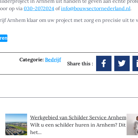
hilderproject in Arnhem uit handen te geven aan echte prof
oor op via
030-2072024
of
info@bouwsectornederland.nl
.
ijf Arnhem klaar om uw project met zorg en precisie uit te 
uren
Categorie:
Bedrijf
Share this :
Werkgebied van Schilder Service Arnhem
Wilt u een schilder huren in Arnhem? Dit is
het...