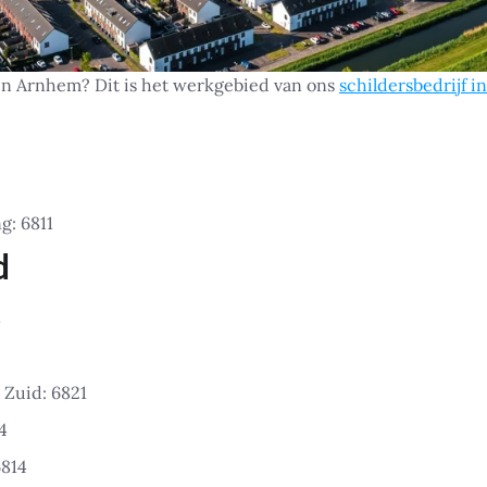
 in Arnhem? Dit is het werkgebied van ons
schildersbedrijf 
g: 6811
d
8
Zuid: 6821
4
6814