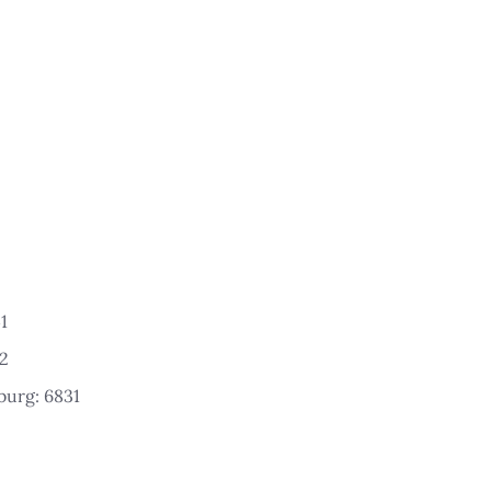
1
2
urg: 6831