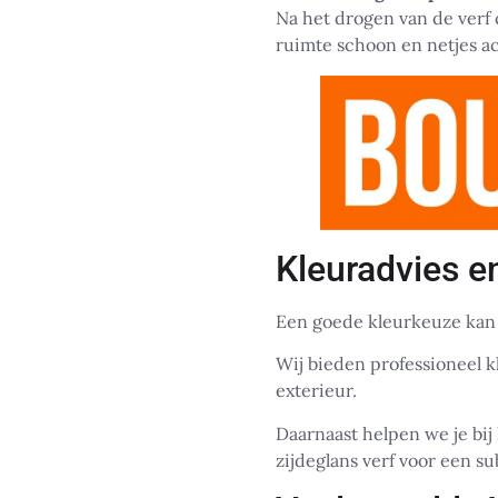
Na het drogen van de verf 
ruimte schoon en netjes ac
Kleuradvies e
Een goede kleurkeuze kan e
Wij bieden professioneel k
exterieur.
Daarnaast helpen we je bij 
zijdeglans verf voor een su