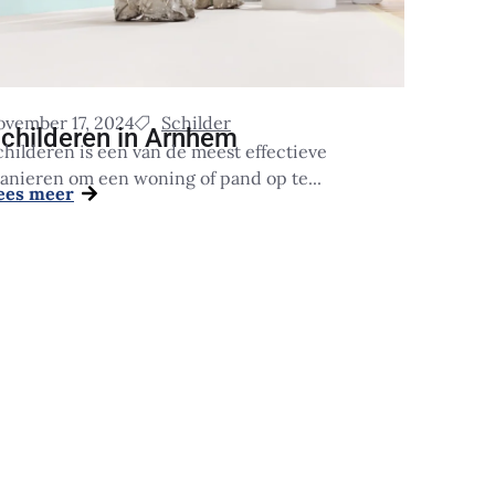
ovember 17, 2024
Schilder
childeren in Arnhem
childeren is een van de meest effectieve
anieren om een woning of pand op te...
ees meer