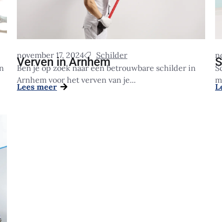
november 17, 2024
Schilder
n
Verven in Arnhem
S
in
Ben je op zoek naar een betrouwbare schilder in
S
Arnhem voor het verven van je...
m
Lees meer
L