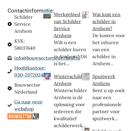
Contactinformatie:
Werkgebied
Wat kost een
Schilder
van Schilder
schilder in
Service
Service
Arnhem?
Arnhem
Arnhem
De kosten voor
KVK:
Wilt u een
het inhuren
58037640
schilder huren
van een
in Arnhem? Dit
schilder in
info@bouwsectornederland.nl
is het...
Arnhem...
Hoofdkantoor:
030-2072024
Winterschilder
Spuitwerk
Arnhem
Arnhem
Bouwsector
Winterschilder
Bent u op zoek
Nederland
Arnhem is dé
naar een
Ga naar onze
oplossing voor
professionele
webshop
iedereen die
partner voor
kwalitatief
spuitwerk...
schilderwerk...