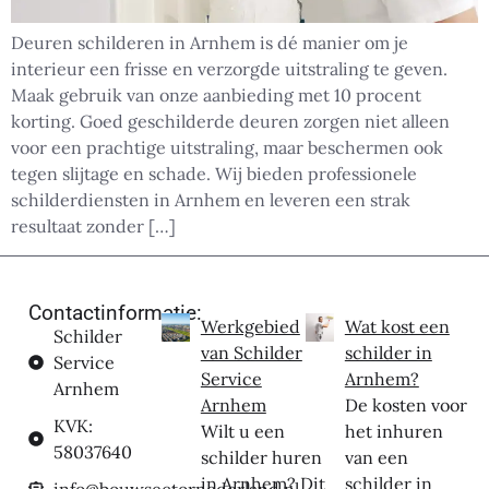
Deuren schilderen in Arnhem is dé manier om je
interieur een frisse en verzorgde uitstraling te geven.
Maak gebruik van onze aanbieding met 10 procent
korting. Goed geschilderde deuren zorgen niet alleen
voor een prachtige uitstraling, maar beschermen ook
tegen slijtage en schade. Wij bieden professionele
schilderdiensten in Arnhem en leveren een strak
resultaat zonder […]
Contactinformatie:
Werkgebied
Wat kost een
Schilder
van Schilder
schilder in
Service
Service
Arnhem?
Arnhem
Arnhem
De kosten voor
KVK:
Wilt u een
het inhuren
58037640
schilder huren
van een
in Arnhem? Dit
schilder in
info@bouwsectornederland.nl