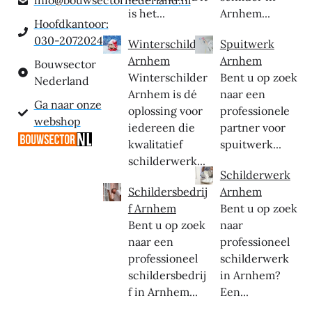
is het...
Arnhem...
Hoofdkantoor:
030-2072024
Winterschilder
Spuitwerk
Arnhem
Arnhem
Bouwsector
Winterschilder
Bent u op zoek
Nederland
Arnhem is dé
naar een
Ga naar onze
oplossing voor
professionele
webshop
iedereen die
partner voor
kwalitatief
spuitwerk...
schilderwerk...
Schilderwerk
Schildersbedrij
Arnhem
f Arnhem
Bent u op zoek
Bent u op zoek
naar
naar een
professioneel
professioneel
schilderwerk
schildersbedrij
in Arnhem?
f in Arnhem...
Een...