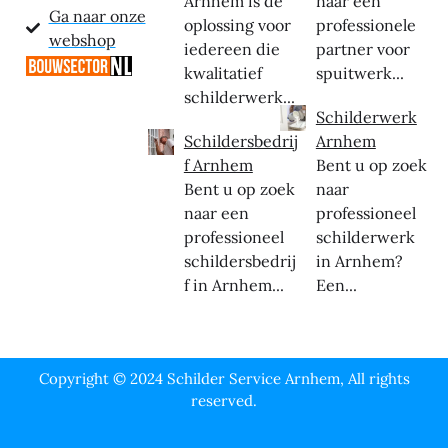
Arnhem is dé
naar een
Ga naar onze
oplossing voor
professionele
webshop
iedereen die
partner voor
kwalitatief
spuitwerk...
schilderwerk...
Schilderwerk
Schildersbedrij
Arnhem
f Arnhem
Bent u op zoek
Bent u op zoek
naar
naar een
professioneel
professioneel
schilderwerk
schildersbedrij
in Arnhem?
f in Arnhem...
Een...
Copyright © 2024 Schilder Service Arnhem, All rights
reserved.