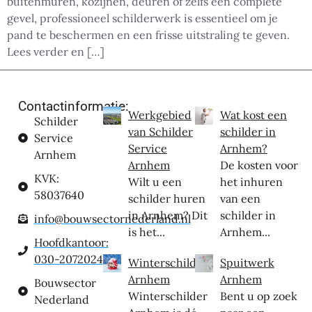
buitenmuren, kozijnen, deuren of zelfs een complete
gevel, professioneel schilderwerk is essentieel om je
pand te beschermen en een frisse uitstraling te geven.
Lees verder en […]
Contactinformatie:
Werkgebied
Wat kost een
Schilder
van Schilder
schilder in
Service
Service
Arnhem?
Arnhem
Arnhem
De kosten voor
KVK:
Wilt u een
het inhuren
58037640
schilder huren
van een
in Arnhem? Dit
schilder in
info@bouwsectornederland.nl
is het...
Arnhem...
Hoofdkantoor:
030-2072024
Winterschilder
Spuitwerk
Arnhem
Arnhem
Bouwsector
Winterschilder
Bent u op zoek
Nederland