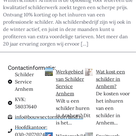
Winterschilder Arnhem is dé oplossing voor iedereen die
kwalitatief schilderwerk zoekt tegen een scherpe prijs.
Ontvang 10% korting op het inhuren van een
professionele schilder. Als schildersbedrijf zijn wij ook in
de winter actief, en juist in deze maanden kunt u
profiteren van extra voordelige tarieven. Met meer dan
20 jaar ervaring zorgen wij ervoor […]
Contactinformatie:
Werkgebied
Wat kost een
Schilder
van Schilder
schilder in
Service
Service
Arnhem?
Arnhem
Arnhem
De kosten voor
KVK:
Wilt u een
het inhuren
58037640
schilder huren
van een
in Arnhem? Dit
schilder in
info@bouwsectornederland.nl
is het...
Arnhem...
Hoofdkantoor:
030-2072024
Winterschilder
Spuitwerk