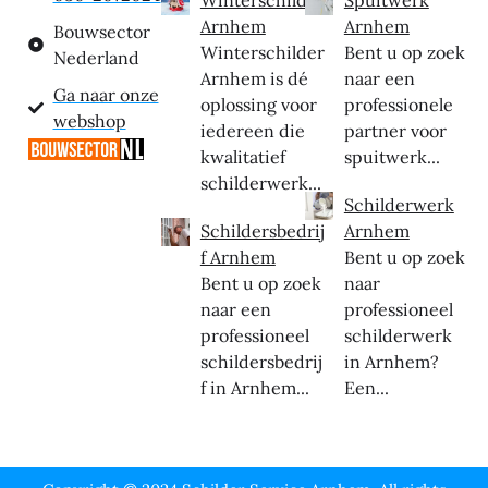
Arnhem
Arnhem
Bouwsector
Winterschilder
Bent u op zoek
Nederland
Arnhem is dé
naar een
Ga naar onze
oplossing voor
professionele
webshop
iedereen die
partner voor
kwalitatief
spuitwerk...
schilderwerk...
Schilderwerk
Schildersbedrij
Arnhem
f Arnhem
Bent u op zoek
Bent u op zoek
naar
naar een
professioneel
professioneel
schilderwerk
schildersbedrij
in Arnhem?
f in Arnhem...
Een...