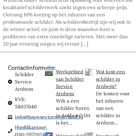
Winterschilder Arnhem is dé oplossing voor iedereen die
kwalitatief schilderwerk zoekt tegen een scherpe prijs.
Ontvang 10% korting op het inhuren van een
professionele schilder. Als schildersbedrijf zijn wij ook in
de winter actief, en juist in deze maanden kunt u
profiteren van extra voordelige tarieven. Met meer dan
20 jaar ervaring zorgen wij ervoor […]
Contactinformatie:
Werkgebied
Wat kost een
Schilder
van Schilder
schilder in
Service
Service
Arnhem?
Arnhem
Arnhem
De kosten voor
KVK:
Wilt u een
het inhuren
58037640
schilder huren
van een
in Arnhem? Dit
schilder in
info@bouwsectornederland.nl
is het...
Arnhem...
Hoofdkantoor:
030-2072024
Winterschilder
Spuitwerk