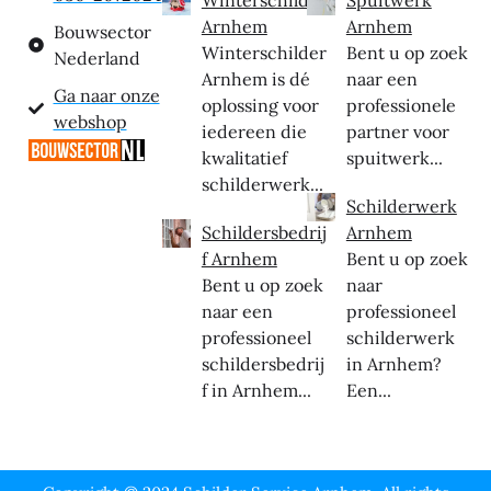
Arnhem
Arnhem
Bouwsector
Winterschilder
Bent u op zoek
Nederland
Arnhem is dé
naar een
Ga naar onze
oplossing voor
professionele
webshop
iedereen die
partner voor
kwalitatief
spuitwerk...
schilderwerk...
Schilderwerk
Schildersbedrij
Arnhem
f Arnhem
Bent u op zoek
Bent u op zoek
naar
naar een
professioneel
professioneel
schilderwerk
schildersbedrij
in Arnhem?
f in Arnhem...
Een...