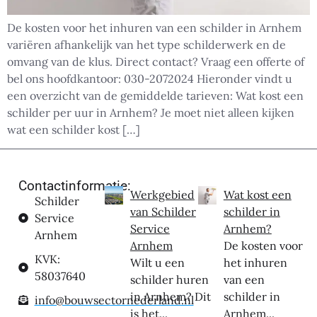
De kosten voor het inhuren van een schilder in Arnhem
variëren afhankelijk van het type schilderwerk en de
omvang van de klus. Direct contact? Vraag een offerte of
bel ons hoofdkantoor: 030-2072024 Hieronder vindt u
een overzicht van de gemiddelde tarieven: Wat kost een
schilder per uur in Arnhem? Je moet niet alleen kijken
wat een schilder kost […]
Contactinformatie:
Werkgebied
Wat kost een
Schilder
van Schilder
schilder in
Service
Service
Arnhem?
Arnhem
Arnhem
De kosten voor
KVK:
Wilt u een
het inhuren
58037640
schilder huren
van een
in Arnhem? Dit
schilder in
info@bouwsectornederland.nl
is het...
Arnhem...