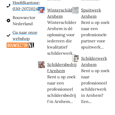
Hoofdkantoor:
030-2072024
Winterschilder
Spuitwerk
Arnhem
Arnhem
Bouwsector
Winterschilder
Bent u op zoek
Nederland
Arnhem is dé
naar een
Ga naar onze
oplossing voor
professionele
webshop
iedereen die
partner voor
kwalitatief
spuitwerk...
schilderwerk...
Schilderwerk
Schildersbedrij
Arnhem
f Arnhem
Bent u op zoek
Bent u op zoek
naar
naar een
professioneel
professioneel
schilderwerk
schildersbedrij
in Arnhem?
f in Arnhem...
Een...