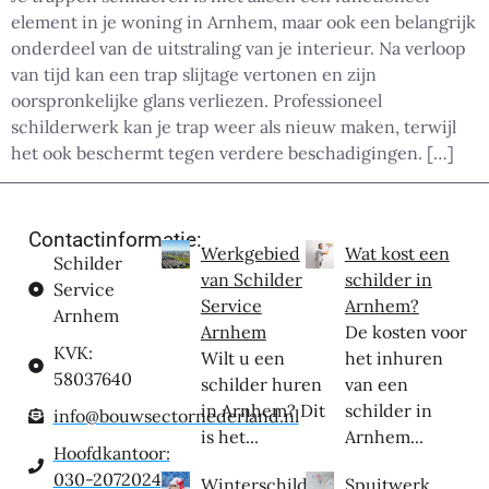
element in je woning in Arnhem, maar ook een belangrijk
onderdeel van de uitstraling van je interieur. Na verloop
van tijd kan een trap slijtage vertonen en zijn
oorspronkelijke glans verliezen. Professioneel
schilderwerk kan je trap weer als nieuw maken, terwijl
het ook beschermt tegen verdere beschadigingen. […]
Contactinformatie:
Werkgebied
Wat kost een
Schilder
van Schilder
schilder in
Service
Service
Arnhem?
Arnhem
Arnhem
De kosten voor
KVK:
Wilt u een
het inhuren
58037640
schilder huren
van een
in Arnhem? Dit
schilder in
info@bouwsectornederland.nl
is het...
Arnhem...
Hoofdkantoor:
030-2072024
Winterschilder
Spuitwerk