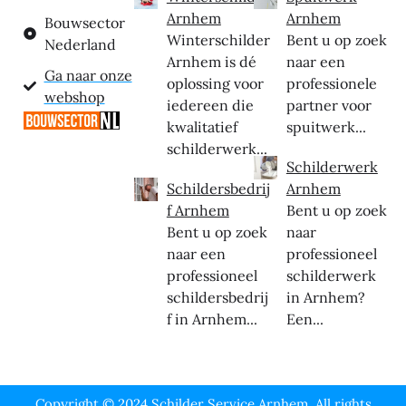
Arnhem
Arnhem
Bouwsector
Winterschilder
Bent u op zoek
Nederland
Arnhem is dé
naar een
Ga naar onze
oplossing voor
professionele
webshop
iedereen die
partner voor
kwalitatief
spuitwerk...
schilderwerk...
Schilderwerk
Schildersbedrij
Arnhem
f Arnhem
Bent u op zoek
Bent u op zoek
naar
naar een
professioneel
professioneel
schilderwerk
schildersbedrij
in Arnhem?
f in Arnhem...
Een...
Copyright © 2024 Schilder Service Arnhem, All rights