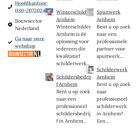
Hoofdkantoor:
030-2072024
Winterschilder
Spuitwerk
Arnhem
Arnhem
Bouwsector
Winterschilder
Bent u op zoek
Nederland
Arnhem is dé
naar een
Ga naar onze
oplossing voor
professionele
webshop
iedereen die
partner voor
kwalitatief
spuitwerk...
schilderwerk...
Schilderwerk
Schildersbedrij
Arnhem
f Arnhem
Bent u op zoek
Bent u op zoek
naar
naar een
professioneel
professioneel
schilderwerk
schildersbedrij
in Arnhem?
f in Arnhem...
Een...