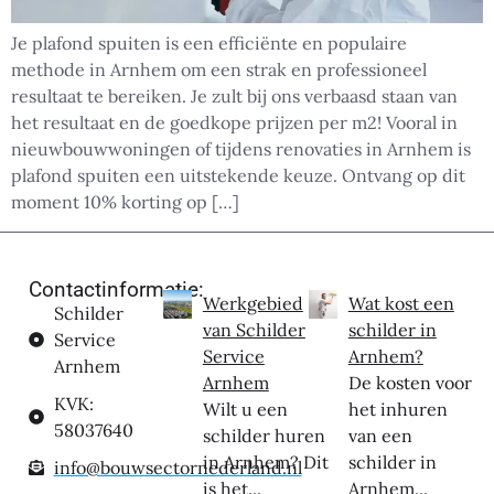
Je plafond spuiten is een efficiënte en populaire
methode in Arnhem om een strak en professioneel
resultaat te bereiken. Je zult bij ons verbaasd staan van
het resultaat en de goedkope prijzen per m2! Vooral in
nieuwbouwwoningen of tijdens renovaties in Arnhem is
plafond spuiten een uitstekende keuze. Ontvang op dit
moment 10% korting op […]
Contactinformatie:
Werkgebied
Wat kost een
Schilder
van Schilder
schilder in
Service
Service
Arnhem?
Arnhem
Arnhem
De kosten voor
KVK:
Wilt u een
het inhuren
58037640
schilder huren
van een
in Arnhem? Dit
schilder in
info@bouwsectornederland.nl
is het...
Arnhem...