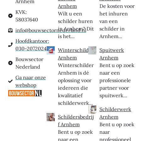
Arnhem
Arnhem
De kosten voor
KVK:
Wilt u een
het inhuren
58037640
schilder huren
van een
in Arnhem? Dit
schilder in
info@bouwsectornederland.nl
is het...
Arnhem...
Hoofdkantoor:
030-2072024
Winterschilder
Spuitwerk
Arnhem
Arnhem
Bouwsector
Winterschilder
Bent u op zoek
Nederland
Arnhem is dé
naar een
Ga naar onze
oplossing voor
professionele
webshop
iedereen die
partner voor
kwalitatief
spuitwerk...
schilderwerk...
Schilderwerk
Schildersbedrij
Arnhem
f Arnhem
Bent u op zoek
Bent u op zoek
naar
naar een
professioneel