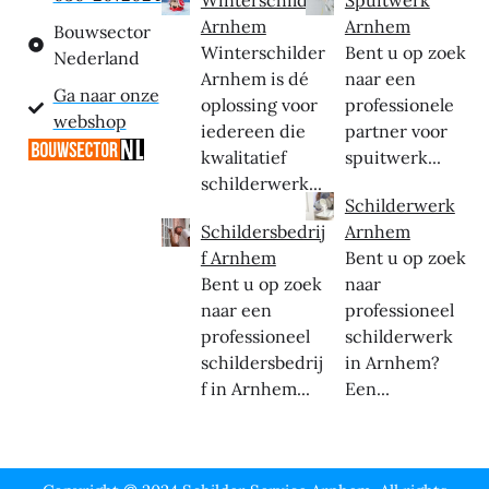
Winterschilder
Spuitwerk
Arnhem
Arnhem
Bouwsector
Winterschilder
Bent u op zoek
Nederland
Arnhem is dé
naar een
Ga naar onze
oplossing voor
professionele
webshop
iedereen die
partner voor
kwalitatief
spuitwerk...
schilderwerk...
Schilderwerk
Schildersbedrij
Arnhem
f Arnhem
Bent u op zoek
Bent u op zoek
naar
naar een
professioneel
professioneel
schilderwerk
schildersbedrij
in Arnhem?
f in Arnhem...
Een...