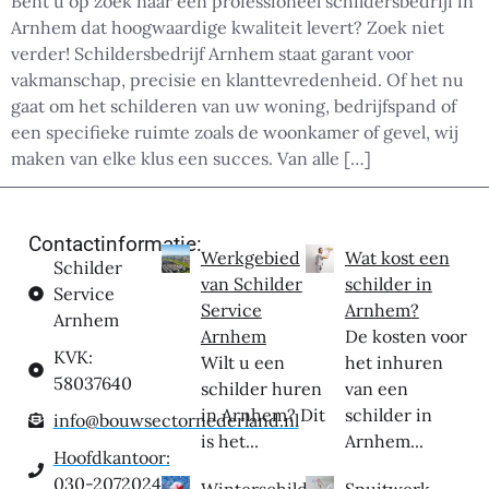
Bent u op zoek naar een professioneel schildersbedrijf in
Arnhem dat hoogwaardige kwaliteit levert? Zoek niet
verder! Schildersbedrijf Arnhem staat garant voor
vakmanschap, precisie en klanttevredenheid. Of het nu
gaat om het schilderen van uw woning, bedrijfspand of
een specifieke ruimte zoals de woonkamer of gevel, wij
maken van elke klus een succes. Van alle […]
Contactinformatie:
Werkgebied
Wat kost een
Schilder
van Schilder
schilder in
Service
Service
Arnhem?
Arnhem
Arnhem
De kosten voor
KVK:
Wilt u een
het inhuren
58037640
schilder huren
van een
in Arnhem? Dit
schilder in
info@bouwsectornederland.nl
is het...
Arnhem...
Hoofdkantoor:
030-2072024