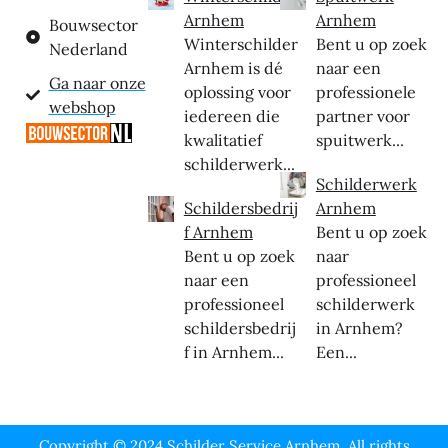
Arnhem
Arnhem
Bouwsector
Winterschilder
Bent u op zoek
Nederland
Arnhem is dé
naar een
Ga naar onze
oplossing voor
professionele
webshop
iedereen die
partner voor
kwalitatief
spuitwerk...
schilderwerk...
Schilderwerk
Schildersbedrij
Arnhem
f Arnhem
Bent u op zoek
Bent u op zoek
naar
naar een
professioneel
professioneel
schilderwerk
schildersbedrij
in Arnhem?
f in Arnhem...
Een...
Copyright © 2024 Schilder Service Arnhem, All rights