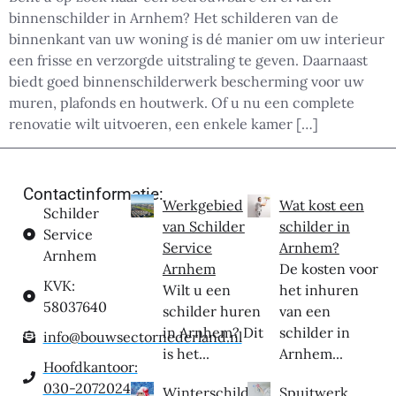
binnenschilder in Arnhem? Het schilderen van de
binnenkant van uw woning is dé manier om uw interieur
een frisse en verzorgde uitstraling te geven. Daarnaast
biedt goed binnenschilderwerk bescherming voor uw
muren, plafonds en houtwerk. Of u nu een complete
renovatie wilt uitvoeren, een enkele kamer […]
Contactinformatie:
Werkgebied
Wat kost een
Schilder
van Schilder
schilder in
Service
Service
Arnhem?
Arnhem
Arnhem
De kosten voor
KVK:
Wilt u een
het inhuren
58037640
schilder huren
van een
in Arnhem? Dit
schilder in
info@bouwsectornederland.nl
is het...
Arnhem...
Hoofdkantoor:
030-2072024
Winterschilder
Spuitwerk