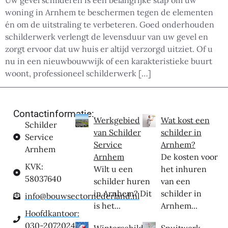
Uw gevel schilderen is een belangrijke stap om uw
woning in Arnhem te beschermen tegen de elementen
én om de uitstraling te verbeteren. Goed onderhouden
schilderwerk verlengt de levensduur van uw gevel en
zorgt ervoor dat uw huis er altijd verzorgd uitziet. Of u
nu in een nieuwbouwwijk of een karakteristieke buurt
woont, professioneel schilderwerk […]
Contactinformatie:
Werkgebied
Wat kost een
Schilder
van Schilder
schilder in
Service
Service
Arnhem?
Arnhem
Arnhem
De kosten voor
KVK:
Wilt u een
het inhuren
58037640
schilder huren
van een
in Arnhem? Dit
schilder in
info@bouwsectornederland.nl
is het...
Arnhem...
Hoofdkantoor:
030-2072024
Winterschilder
Spuitwerk