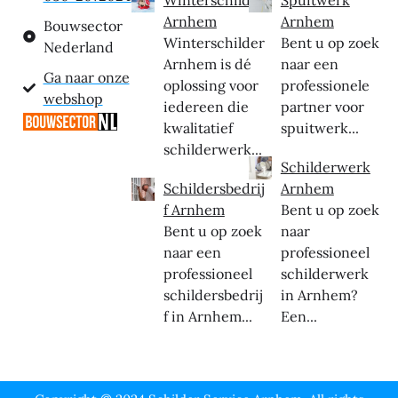
Arnhem
Arnhem
Bouwsector
Winterschilder
Bent u op zoek
Nederland
Arnhem is dé
naar een
Ga naar onze
oplossing voor
professionele
webshop
iedereen die
partner voor
kwalitatief
spuitwerk...
schilderwerk...
Schilderwerk
Schildersbedrij
Arnhem
f Arnhem
Bent u op zoek
Bent u op zoek
naar
naar een
professioneel
professioneel
schilderwerk
schildersbedrij
in Arnhem?
f in Arnhem...
Een...