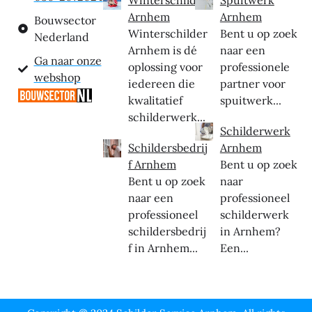
Arnhem
Arnhem
Bouwsector
Winterschilder
Bent u op zoek
Nederland
Arnhem is dé
naar een
Ga naar onze
oplossing voor
professionele
webshop
iedereen die
partner voor
kwalitatief
spuitwerk...
schilderwerk...
Schilderwerk
Schildersbedrij
Arnhem
f Arnhem
Bent u op zoek
Bent u op zoek
naar
naar een
professioneel
professioneel
schilderwerk
schildersbedrij
in Arnhem?
f in Arnhem...
Een...