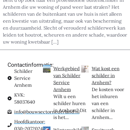
Bent u op zoek naar een professionele buitenschilder in
Arnhem die uw woning of pand weer laat stralen? Het
schilderen van de buitenkant van uw huis is niet alleen
een kwestie van uitstraling, maar ook van bescherming
en duurzaamheid. Slecht of verouderd schilderwerk kan
leiden tot houtrot, scheuren en andere schade, waardoor
uw woning kwetsbaar […]
Contactinformatie:
Werkgebied
Wat kost een
Schilder
van Schilder
schilder in
Service
Service
Arnhem?
Arnhem
Arnhem
De kosten voor
KVK:
Wilt u een
het inhuren
58037640
schilder huren
van een
in Arnhem? Dit
schilder in
info@bouwsectornederland.nl
is het...
Arnhem...
Hoofdkantoor:
030-2072024
Winterschilder
Spuitwerk