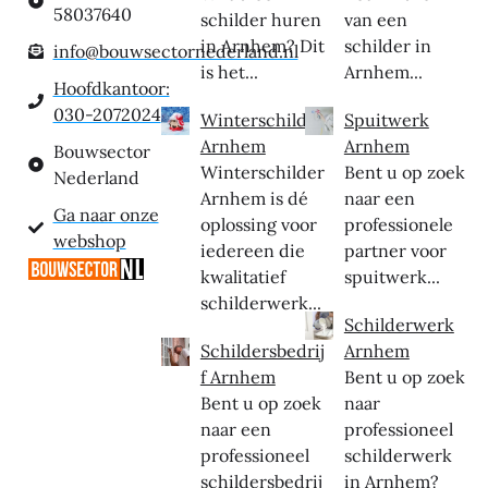
58037640
schilder huren
van een
in Arnhem? Dit
schilder in
info@bouwsectornederland.nl
is het...
Arnhem...
Hoofdkantoor:
030-2072024
Winterschilder
Spuitwerk
Arnhem
Arnhem
Bouwsector
Winterschilder
Bent u op zoek
Nederland
Arnhem is dé
naar een
Ga naar onze
oplossing voor
professionele
webshop
iedereen die
partner voor
kwalitatief
spuitwerk...
schilderwerk...
Schilderwerk
Schildersbedrij
Arnhem
f Arnhem
Bent u op zoek
Bent u op zoek
naar
naar een
professioneel
professioneel
schilderwerk
schildersbedrij
in Arnhem?