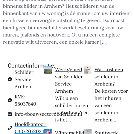
binnenschilder in Arnhem? Het schilderen van de
binnenkant van uw woning is dé manier om uw interieur
een frisse en verzorgde uitstraling te geven. Daarnaast
biedt goed binnenschilderwerk bescherming voor uw
muren, plafonds en houtwerk. Of u nu een complete
renovatie wilt uitvoeren, een enkele kamer […]
Contactinformatie:
Werkgebied
Wat kost een
Schilder
van Schilder
schilder in
Service
Service
Arnhem?
Arnhem
Arnhem
De kosten voor
KVK:
Wilt u een
het inhuren
58037640
schilder huren
van een
in Arnhem? Dit
schilder in
info@bouwsectornederland.nl
is het...
Arnhem...
Hoofdkantoor:
030-2072024
Winterschilder
Spuitwerk